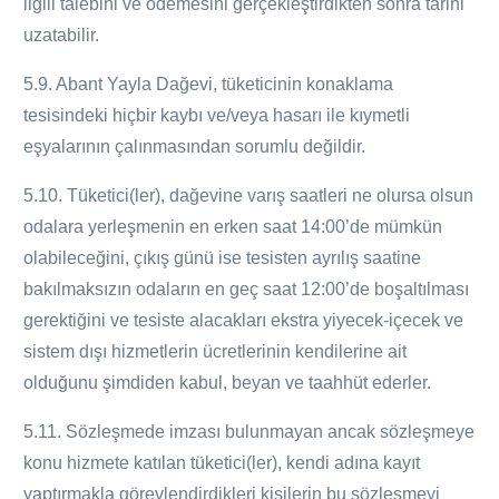
ilgili talebini ve ödemesini gerçekleştirdikten sonra tarihi
uzatabilir.
5.9. Abant Yayla
Dağevi
, tüketicinin konaklama
tesisindeki hiçbir kaybı ve/veya hasarı ile kıymetli
eşyalarının çalınmasından sorumlu değildir.
5.10. Tüketici(ler), dağevine varış saatleri ne olursa olsun
odalara yerleşmenin en erken saat 14:00’de mümkün
olabileceğini, çıkış günü ise tesisten ayrılış saatine
bakılmaksızın odaların en geç saat 12:00’de boşaltılması
gerektiğini ve tesiste alacakları ekstra yiyecek-içecek ve
sistem dışı hizmetlerin ücretlerinin kendilerine ait
olduğunu şimdiden kabul, beyan ve taahhüt ederler.
5.11. Sözleşmede imzası bulunmayan ancak sözleşmeye
konu hizmete katılan tüketici(ler), kendi adına kayıt
yaptırmakla görevlendirdikleri kişilerin bu sözleşmeyi