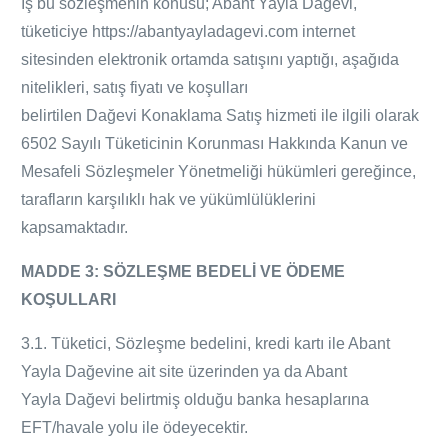
İş bu sözleşmenin konusu; Abant Yayla Dağevi,
tüketiciye https://abantyayladagevi.com internet
sitesinden elektronik ortamda satışını yaptığı, aşağıda
nitelikleri, satış fiyatı ve koşulları
belirtilen
Dağevi
Konaklama Satış hizmeti ile ilgili olarak
6502 Sayılı Tüketicinin Korunması Hakkında Kanun ve
Mesafeli Sözleşmeler Yönetmeliği hükümleri gereğince,
tarafların karşılıklı hak ve yükümlülüklerini
kapsamaktadır.
MADDE 3: SÖZLEŞME BEDELİ VE ÖDEME
KOŞULLARI
3.1. Tüketici, Sözleşme bedelini, kredi kartı ile Abant
Yayla
Dağevine
ait site üzerinden ya da Abant
Yayla
Dağevi
belirtmiş olduğu banka hesaplarına
EFT/havale yolu ile ödeyecektir.